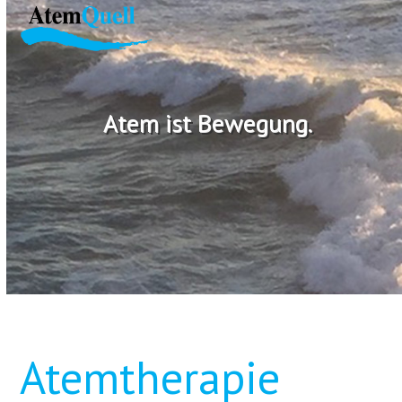
Skip
Open
Close
to
mobile
mobile
content
menu
menu
Atem ist Bewegung.
Atemtherapie